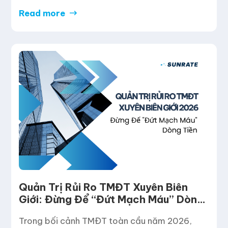
vực Đông Phi. Giải pháp này giúp doanh
Read more
nghiệp quốc tế thu tiền nhanh hơn, an toàn hơn
và tối ưu hiệu quả vận hành trong các giao
dịch xuyên […]
Quản Trị Rủi Ro TMĐT Xuyên Biên
Giới: Đừng Để “Đứt Mạch Máu” Dòng
Tiền
Trong bối cảnh TMĐT toàn cầu năm 2026,