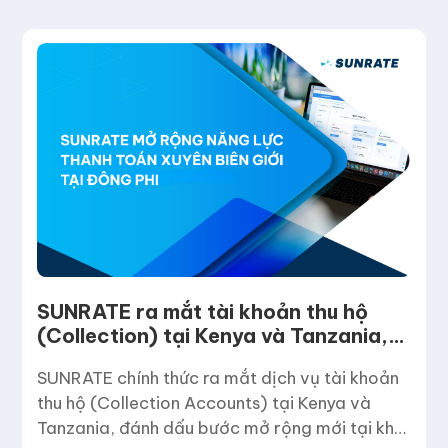
SUNRATE ra mắt tài khoản thu hộ
(Collection) tại Kenya và Tanzania,
mở rộng năng lực thanh toán xuyên
SUNRATE chính thức ra mắt dịch vụ tài khoản
biên giới tại Đông Phi
thu hộ (Collection Accounts) tại Kenya và
Tanzania, đánh dấu bước mở rộng mới tại khu