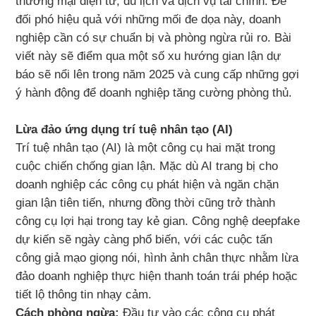
thương mại điện tử, du lịch và dịch vụ tài chính. Để
đối phó hiệu quả với những mối đe dọa này, doanh
nghiệp cần có sự chuẩn bị và phòng ngừa rủi ro. Bài
viết này sẽ điểm qua một số xu hướng gian lận dự
báo sẽ nổi lên trong năm 2025 và cung cấp những gợi
ý hành động để doanh nghiệp tăng cường phòng thủ.
Lừa đảo ứng dụng trí tuệ nhân tạo (AI)
Trí tuệ nhân tạo (AI) là một công cụ hai mặt trong
cuộc chiến chống gian lận. Mặc dù AI trang bị cho
doanh nghiệp các công cụ phát hiện và ngăn chặn
gian lận tiên tiến, nhưng đồng thời cũng trở thành
công cụ lợi hại trong tay kẻ gian. Công nghệ deepfake
dự kiến sẽ ngày càng phổ biến, với các cuộc tấn
công giả mạo giọng nói, hình ảnh chân thực nhằm lừa
đảo doanh nghiệp thực hiện thanh toán trái phép hoặc
tiết lộ thông tin nhạy cảm.
Cách phòng ngừa:
Đầu tư vào các công cụ phát