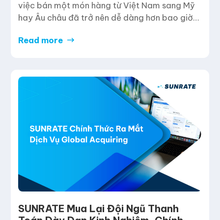
việc bán một món hàng từ Việt Nam sang Mỹ
hay Âu châu đã trở nên dễ dàng hơn bao giờ
hết. Tuy nhiên, đằng sau những con số doanh
Read more
thu “nghìn đô” là một ma trận rủi ro mà nếu
không tỉnh táo, lợi nhuận của […]
SUNRATE Mua Lại Đội Ngũ Thanh