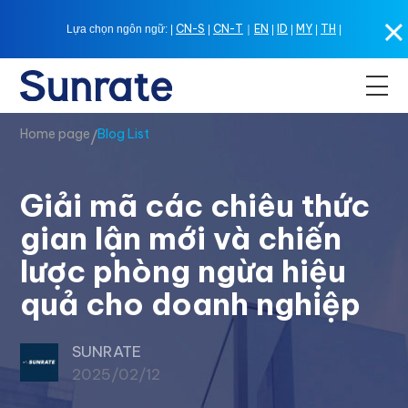
CN-S
CN-T
EN
ID
MY
TH
Lựa chọn ngôn ngữ: |
|
｜
|
|
|
|
Home page
Blog List
/
Giải mã các chiêu thức
gian lận mới và chiến
lược phòng ngừa hiệu
quả cho doanh nghiệp
SUNRATE
2025/02/12